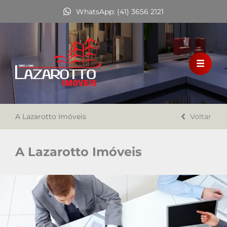
WhatsApp: (41) 3656 2121
HOME
VENDA
LOCAÇÃO
A Lazarotto Imóveis
FINANCIAMENTO
Voltar
A LAZAROTTO IMÓVEIS
A Lazarotto Imóveis
TRABALHE CONOSCO
CONTATO
Favoritos